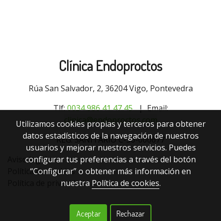
Clínica Endoproctos
Rúa San Salvador, 2, 36204 Vigo, Pontevedra
Tlf:
0034 9
86 41 47 45
| Email:
clinica@endoproctos.com
Utilizamos cookies propias y terceros para obtener
datos estadísticos de la navegación de nuestros
REG. SANITARIO C-36-000677
usuarios y mejorar nuestros servicios. Puedes
configurar tus preferencias a través del botón
Aviso legal
“Configurar” o obtener más información en
Política de cookies
nuestra
Política de cookies
.
Política de privacidad
Aceptar
Rechazar