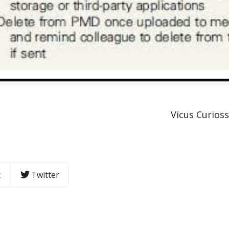
 Curiossu
t
Twitter