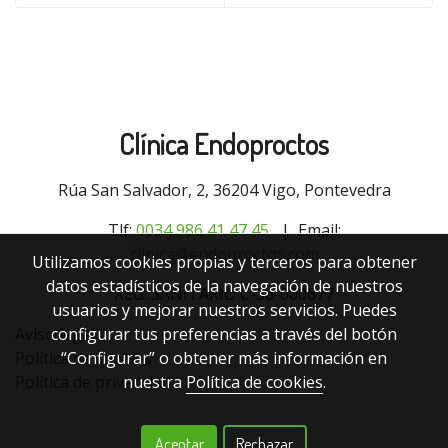
Clínica Endoproctos
Rúa San Salvador, 2, 36204 Vigo, Pontevedra
Tlf:
0034 9
86 41 47 45
| Email:
clinica@endoproctos.com
Utilizamos cookies propias y terceros para obtener
datos estadísticos de la navegación de nuestros
REG. SANITARIO C-36-000677
usuarios y mejorar nuestros servicios. Puedes
configurar tus preferencias a través del botón
Aviso legal
“Configurar” o obtener más información en
Política de cookies
nuestra
Política de cookies
.
Política de privacidad
Aceptar
Rechazar