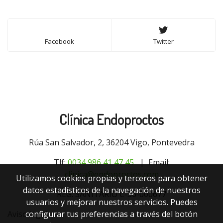
Facebook
Twitter
Clínica Endoproctos
Rúa San Salvador, 2, 36204 Vigo, Pontevedra
Tlf:
0034 9
86 41 47 45
| Email:
clinica@endoproctos.com
Utilizamos cookies propias y terceros para obtener
datos estadísticos de la navegación de nuestros
REG. SANITARIO C-36-000677
usuarios y mejorar nuestros servicios. Puedes
configurar tus preferencias a través del botón
Aviso legal