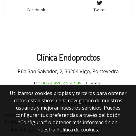
Facebook
Twitter
Clínica Endoproctos
Rúa San Salvador, 2, 36204 Vigo, Pontevedra
Tlf:
0034 9
86 41 47 45
| Email:
clinica@endoproctos.com
Utilizamos cookies propias y terceros para obtener
datos estadísticos de la navegación de nuestros
REG. SANITARIO C-36-000677
usuarios y mejorar nuestros servicios. Puedes
configurar tus preferencias a través del botón
Aviso legal
“Configurar” o obtener más información en
Política de cookies
nuestra
Política de cookies
.
Política de privacidad