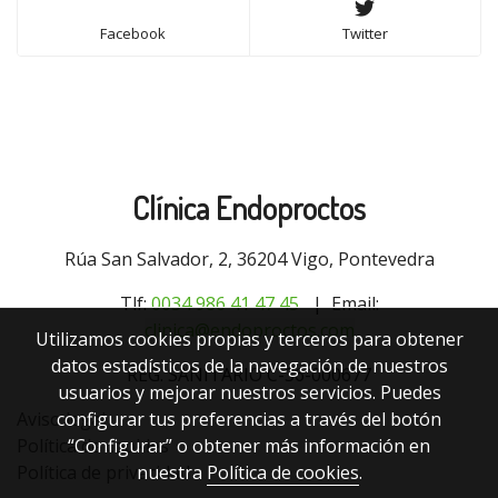
Facebook
Twitter
Clínica Endoproctos
Rúa San Salvador, 2, 36204 Vigo, Pontevedra
Tlf:
0034 9
86 41 47 45
| Email:
clinica@endoproctos.com
Utilizamos cookies propias y terceros para obtener
datos estadísticos de la navegación de nuestros
REG. SANITARIO C-36-000677
usuarios y mejorar nuestros servicios. Puedes
configurar tus preferencias a través del botón
Aviso legal
“Configurar” o obtener más información en
Política de cookies
nuestra
Política de cookies
.
Política de privacidad