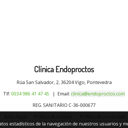
Clínica Endoproctos
Rúa San Salvador, 2, 36204 Vigo, Pontevedra
Tlf:
0034 9
86 41 47 45
| Email:
clinica@endoproctos.com
REG. SANITARIO C-36-000677
Aviso legal
|
Política de cookies
|
Política de privacidad
atos estadísticos de la navegación de nuestros usuarios y m